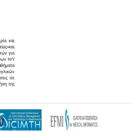
ρία και
ίας»και
τών για
ύων Η/Υ
μαθήματα
γγλικών
σεις σε
ήση της