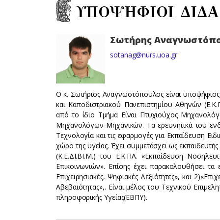
ΥΠΟΨΗΦΙΟΙ ΔΙΔ
Σωτήρης Αναγνωστόπ
sotanag@nurs.uoa.gr
Ο κ. Σωτήριος Αναγνωστόπουλος είναι υποψήφιος
και Καποδιστριακού Πανεπιστημίου Αθηνών (Ε.Κ.
από το ίδιο Τμήμα Είναι Πτυχιούχος Μηχανολόγο
Μηχανολόγων-Μηχανικών. Τα ερευνητικά του ενδι
Τεχνολογία και τις εφαρμογές για Εκπαίδευση Ει
χώρο της υγείας. Έχει συμμετάσχει ως εκπαιδευτ
(Κ.Ε.ΔΙ.ΒΙ.Μ.) του Ε.Κ.ΠΑ. «Εκπαίδευση Νοσηλ
Επικοινωνιών». Επίσης έχει παρακολουθήσει τα 
Επιχειρησιακές, Ψηφιακές Δεξιότητες», και 2)«Επ
Αβεβαιότητας»,. Είναι μέλος του Τεχνικού Επιμελη
πληροφορικής Υγείας(ΕΒΠΥ).