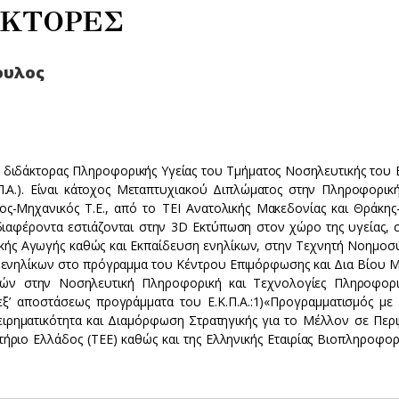
ΑΚΤΟΡΕΣ
ουλος
 διδάκτορας Πληροφορικής Υγείας του Τμήματος Νοσηλευτικής του 
Π.Α.). Είναι κάτοχος Μεταπτυχιακού Διπλώματος στην Πληροφορική
ς-Μηχανικός Τ.Ε., από το ΤΕΙ Ανατολικής Μακεδονίας και Θράκης
αφέροντα εστιάζονται στην 3D Εκτύπωση στον χώρο της υγείας, 
δικής Αγωγής καθώς και Εκπαίδευση ενηλίκων, στην Τεχνητή Νοημοσ
ής ενηλίκων στο πρόγραμμα του Κέντρου Επιμόρφωσης και Δια Βίου 
ευτών στην Νοσηλευτική Πληροφορική και Τεχνολογίες Πληροφορι
εξ’ αποστάσεως προγράμματα του Ε.Κ.Π.Α.:1)«Προγραμματισμός με 
ιχειρηματικότητα και Διαμόρφωση Στρατηγικής για το Μέλλον σε Περ
τήριο Ελλάδος (ΤΕΕ) καθώς και της Ελληνικής Εταιρίας Βιοπληροφορ