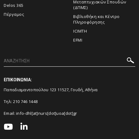
Μεταπτυχιακών Σπουδών
Delos 365
(ΔΠΜΣ)
Πέργαμος
Βιβλιοθήκη και Κέντρο
Πληροφόρησης
ICIMTH
EFMI
ΕΠΙΚΟΙΝΩΝΙΑ:
Παπαδιαμαντοπούλου 123 11527, Γουδή, Αθήνα
Τηλ:
210 746 1448
Email:
info-dhl[at]nurs[dot]uoa[dot]gr